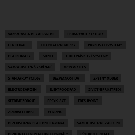
SAMOOBSLUŽNÉ ZARIADENIE
PARKOVACIE SYSTÉMY
CERTIFIKACE
CHARITATIVNÍ KIOSKY
PARKOVACÍ SYSTÉMY
PLATBOMATY
SONET
OBJEDNÁVKOVÉ SYSTÉMY
SAMOOBSLUŽNÁ ZAŘÍZENÍ
MCDONALD´S
STANDARDY PCI DSS
BEZPEČNOST DAT
ZPĚTNÝ ODBĚR
ELEKTROZAŘÍZENÍ
ELEKTROODPAD
ŽIVOTNÍ PROSTŘEDÍ
ŠETŘÍME ZDROJE
RECYKLACE
FRESHPOINT
ZDRAVA LEDNICE
VENDING
BEZOBSLUŽNÝ PLATEBNÍ TERMINÁL
SAMOOBSLUŽNÉ ZAŘÍZENÍ
BEZKONTAKTNÍ PLATEBNÍ TERMINÁLY
PŘEDAUTORIZACE