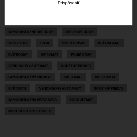
Prispôsobiť
SAMOOBSLUŽNÉ PREDAJNE
SAMOOBSLUŽNÝ PREDAJ
HYBRIDNÉ PREDAJNE
BEZOBSLUŽNÉ PLATOBNÉ TERMINÁLY
SAMOOBSLUŽNÉ OBCHODY
HBRID OBCHODY
SUPER ZOO
KIOSK
ŠPORTOVISKO
KVĚTINOMAT
KVÍTKOMAT
KVÍŤOMAT
PUGETOMAT
VENDINGOVÝ AUTOMAT
NONSTOP PRODEJ
SAMOOBSLUŽNÝ PROVOZ
KVETOMAT
KVETKOMAT
KVÍT'OMAT
VENDINGOVÉ AUTOMATY
NONSTOP PREDAJ
SAMOOBSLUŽNÁ PREVÁDZKA
BOUQUETMAT
NOVÉ SÍDLO SPOLEČNOSTI