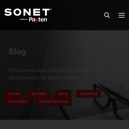
Blog
Prinášame vám informácie, referencie a
zaujímavosti zo sveta platieb
VŠETKO
NOVINKA
AKCIA
REFERENCIE
TIPY A TRIKY
PRÍPADOVÉ ŠTÚDIE