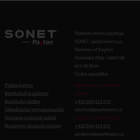
Platební řešení zajištuje
SONET, společnost s.r.o.
Member of Payten
Dukelská třída 1666/106
614 00 Brno
Česká republika
Platba kartou
Máte zájem o platební
Bezobslužná zařízení
řešení?
Rozšiřující služby
+420 543 423 579
Objednávka termokotoučků
obchod@paytenpos.cz
Ochrana osobních údajů
Nevíte si s něčím rady?
Nastavení souborů cookies
+420 543 423 551
podpora@paytenpos.cz