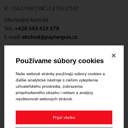
IČ: 15527107 | DIČ: CZ15527107
Obchodný kontakt
Tel.:
+420 543 423 579
E-mail:
obchod@paytenpos.cz
Maďarsko
×
SONET S.r.o. Magyarországi Fióktelepe
- Member
Používame súbory cookies
of Payten
Naše webové stránky používajú súbory cookies a
Ébner György köz 4., 2040 Budaörs, HU
ďalšie analytické nástroje s cieľom vylepšenia
DIČ: HU24742599
užívateľského prostredia, zobrazenia
Cégjegyzékszám 01-17-000810
prispôsobeného obsahu i reklam a analýzy
návštevnosti webových stránok.
Obchodný kontakt
Tel.:
+36 20 942 4690
Prijať všetko
E-mail:
obchod@paytenpos.cz