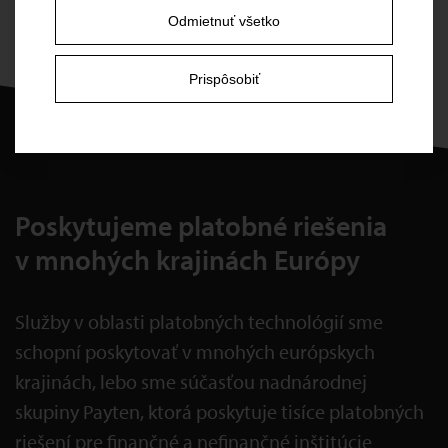
Odmietnuť všetko
Prispôsobiť
Poskytujeme platobné riešenia
v mnohých krajinách Európy
Služby v oblasti platobných technológií sme
schopní poskytovať v mnohých európskych
krajinách, lebo sme súčasťou nadnárodnej
skupiny Payten, ktorá poskytuje tisíce platobných
riešení pre finančné a nefinančné inštitúcie