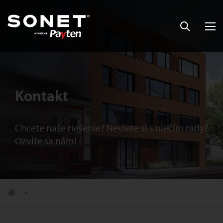
Kontakt
Chcete naše riešenie? Neviete si s niečím rady?
Ozvite sa nám!