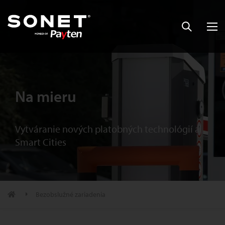
Na mieru
Vytváranie nových platobných technológií a
Smart Cities
Bezobslužné zariadenia