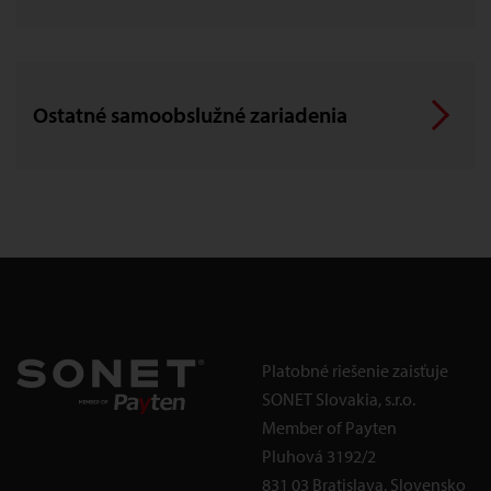
Ostatné samoobslužné zariadenia
Platobné riešenie zaisťuje
SONET Slovakia, s.r.o.
Member of Payten
Pluhová 3192/2
831 03 Bratislava, Slovensko