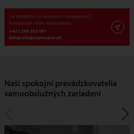
Ste integrátor so záujmom o spoluprácu?
Kontaktujte nášho konzultanta
+421 249 202 081
integracia@paytenpos.sk
Naši spokojní prevádzkovatelia
samoobslužných zariadení