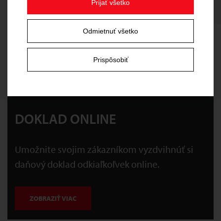
Prijať všetko
Odmietnuť všetko
Prispôsobiť
1
2
3
DOKLAD ONLINE
Umožnite svojim zákazníkom vyzdvihnúť si
daňový doklad odkiaľkoľvek online.
ZOBRAZIŤ VIAC